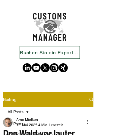
Buchen Sie ein Expertengespräch
Beitrag
All Posts
Arne Mielken
All Posts
12. Mai 2025
4 Min. Lesezeit
Den Wald vor lauter
Customs Manager USA