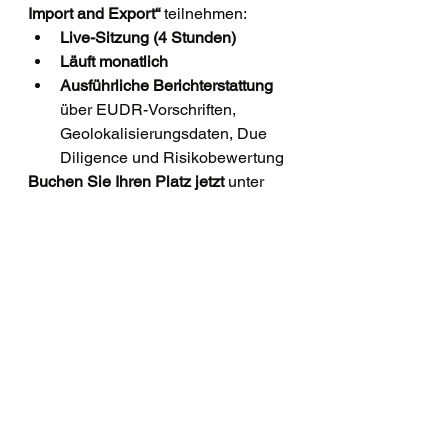
Import and Export“
 teilnehmen:
Live-Sitzung (4 Stunden)
Läuft monatlich
Ausführliche Berichterstattung
über EUDR-Vorschriften, 
Geolokalisierungsdaten, Due 
Diligence und Risikobewertung
Buchen Sie Ihren Platz jetzt
 unter 
www.customsmanager.org/events
und bereiten Sie Ihr Unternehmen 
auf die Einhaltung der Vorschriften 
vor.
Keine Zeit für EUDR-
Compliance? Jetzt in 
weniger als einer Stunde 
auf den neuesten Stand
Und falls Sie unter Zeitdruck stehen, 