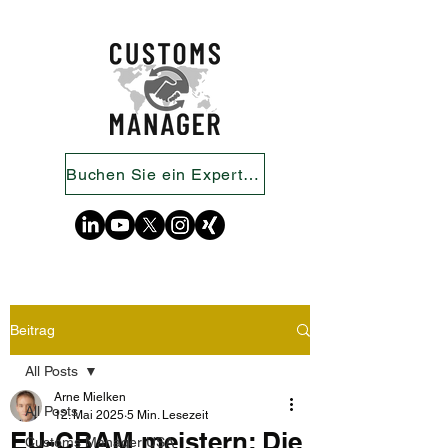
Buchen Sie ein Expertengespräch
Beitrag
All Posts
Arne Mielken
All Posts
12. Mai 2025
5 Min. Lesezeit
EU-CBAM meistern: Die
Customs Manager USA