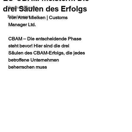
drei Säulen des Erfolgs
Veranstaltungen
Schulungen
Von Arne Mielken | Customs 
Manager Ltd.
CBAM – Die entscheidende Phase 
steht bevor! Hier sind die drei 
Säulen des CBAM-Erfolgs, die jedes 
betroffene Unternehmen 
beherrschen muss