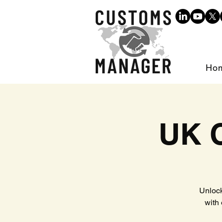
Ho
UK 
Unlock
with