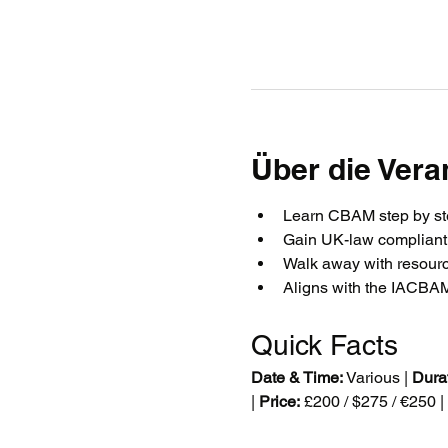
Über die Vera
Learn CBAM step by ste
Gain UK-law compliant 
Walk away with resource
Aligns with the IACB
Quick Facts
Date & Time:
 Various | 
Durat
| 
Price:
 £200 / $275 / €250 | 