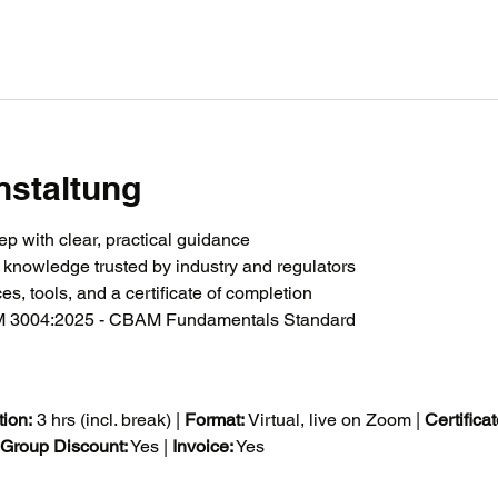
nstaltung
p with clear, practical guidance
knowledge trusted by industry and regulators
s, tools, and a certificate of completion
AM 3004:2025 - CBAM Fundamentals Standard
ion:
 3 hrs (incl. break) | 
Format:
 Virtual, live on Zoom | 
Certificat
Group Discount:
 Yes | 
Invoice:
 Yes