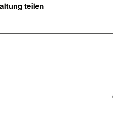
altung teilen
Nutz
r Ltd.