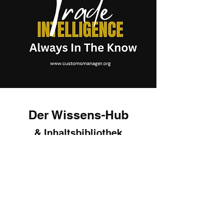
Der Wissens-Hub
& Inhaltsbibliothek
Erhalten Sie Expertenwissen zu
Zöllen, Exportkontrollen und
Sanktionen. Unser Knowledge Hub
deckt AEO, CBAM, Incoterms und mehr
ab. Abonnieren Sie uns für weitere
Informationen!