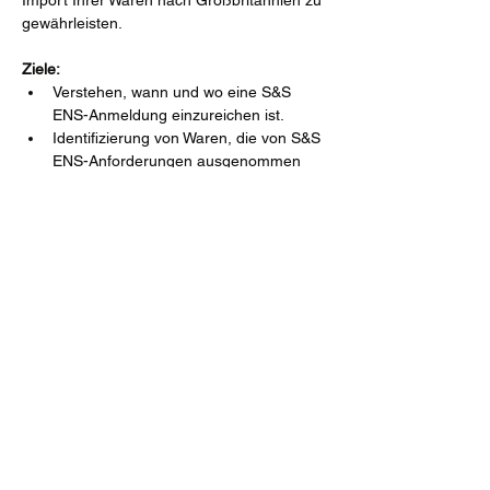
Import Ihrer Waren nach Großbritannien zu 
gewährleisten.
Ziele:
Verstehen, wann und wo eine S&S 
ENS-Anmeldung einzureichen ist.
Identifizierung von Waren, die von S&S 
ENS-Anforderungen ausgenommen 
sind.
Korrekte Einreichung und Änderung 
von S&S ENS-Anmeldungen.
Show More
Share this event